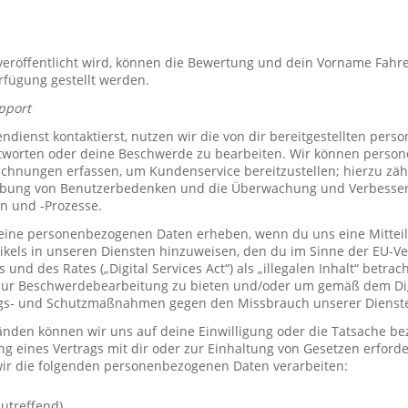
röffentlicht wird, können die Bewertung und dein Vorname Fahre
erfügung gestellt werden.
pport
ienst kontaktierst, nutzen wir die von dir bereitgestellten per
tworten oder deine Beschwerde zu bearbeiten. Wir können perso
hnungen erfassen, um Kundenservice bereitzustellen; hierzu zähl
bung von Benutzerbedenken und die Überwachung und Verbesse
n und -Prozesse.
ine personenbezogenen Daten erheben, wenn du uns eine Mitteil
ikels in unseren Diensten hinzuweisen, den du im Sinne der EU-
und des Rates („Digital Services Act“) als „illegalen Inhalt“ betrac
zur Beschwerdebearbeitung zu bieten und/oder um gemäß dem Digi
ngs- und Schutzmaßnahmen gegen den Missbrauch unserer Dienste 
den können wir uns auf deine Einwilligung oder die Tatsache bez
ng eines Vertrags mit dir oder zur Einhaltung von Gesetzen erforde
ir die folgenden personenbezogenen Daten verarbeiten:
utreffend)