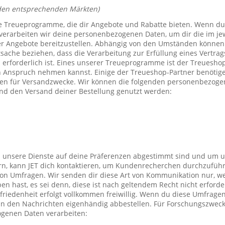
den entsprechenden Märkten)
e Treueprogramme, die dir Angebote und Rabatte bieten. Wenn du
verarbeiten wir deine personenbezogenen Daten, um dir die im j
er Angebote bereitzustellen. Abhängig von den Umständen können 
tsache beziehen, dass die Verarbeitung zur Erfüllung eines Vertrag
 erforderlich ist. Eines unserer Treueprogramme ist der Treuesho
n Anspruch nehmen kannst. Einige der Treueshop-Partner benötig
n für Versandzwecke. Wir können die folgenden personenbezogen
nd den Versand deiner Bestellung genutzt werden:
s unsere Dienste auf deine Präferenzen abgestimmt sind und um 
rn, kann JET dich kontaktieren, um Kundenrecherchen durchzufüh
on Umfragen. Wir senden dir diese Art von Kommunikation nur, we
en hast, es sei denn, diese ist nach geltendem Recht nicht erforde
iedenheit erfolgt vollkommen freiwillig. Wenn du diese Umfragen
 in den Nachrichten eigenhändig abbestellen. Für Forschungszwec
genen Daten verarbeiten: