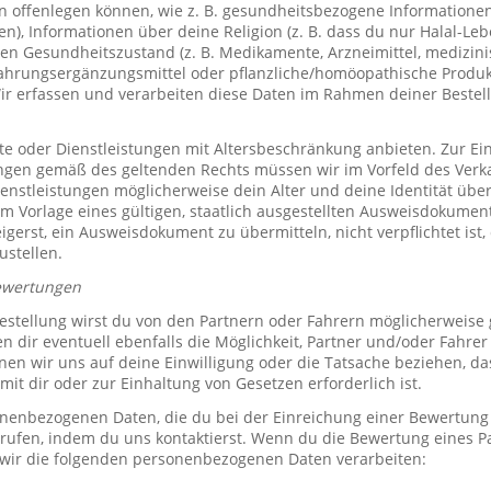
offenlegen können, wie z. B. gesundheitsbezogene Informationen 
, Informationen über deine Religion (z. B. dass du nur Halal-Leben
en Gesundheitszustand (z. B. Medikamente, Arzneimittel, medizini
ahrungsergänzungsmittel oder pflanzliche/homöopathische Produk
Wir erfassen und verarbeiten diese Daten im Rahmen deiner Bestel
e oder Dienstleistungen mit Altersbeschränkung anbieten. Zur Ei
ungen gemäß des geltenden Rechts müssen wir im Vorfeld des Verk
ienstleistungen möglicherweise dein Alter und deine Identität übe
 Vorlage eines gültigen, staatlich ausgestellten Ausweisdokuments
eigerst, ein Ausweisdokument zu übermitteln, nicht verpflichtet ist,
ustellen.
ewertungen
stellung wirst du von den Partnern oder Fahrern möglicherweise
n dir eventuell ebenfalls die Möglichkeit, Partner und/oder Fahre
n wir uns auf deine Einwilligung oder die Tatsache beziehen, das
mit dir oder zur Einhaltung von Gesetzen erforderlich ist.
sonenbezogenen Daten, die du bei der Einreichung einer Bewertung
rrufen, indem du uns kontaktierst. Wenn du die Bewertung eines P
 wir die folgenden personenbezogenen Daten verarbeiten: