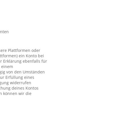
nnten
sere Plattformen oder
ttformen) ein Konto bei
r Erklärung ebenfalls für
t einem
ngig von den Umständen
ur Erfüllung eines
ligung widerrufen
schung deines Kontos
n können wir die