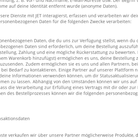
nung, z. B. Vor- und Nachname, E-Mail-Adresse usw. Der Begriff u
me auf deine Identität entfernt wurde (anonyme Daten).
re Dienste mit JET interagierst, erfassen und verarbeiten wir d
ersonenbezogenen Daten für die folgenden Zwecke verarbeiten:
sonenbezogenen Daten, die du uns zur Verfügung stellst, wenn du 
nbezogenen Daten sind erforderlich, um deine Bestellung auszufüh
stellung, Zahlung und eine mögliche Rückerstattung zu bewerten. 
einem Warenkorb hinzufügst) ermöglichen es uns, deine Bestellung 
uzusenden. Zudem ermöglichen sie es uns und allen Partnern, be
h bei Bedarf zu kontaktieren. Einige Partner auf unserer Plattform
deine Informationen verwenden können, um dir Statusaktualisieru
mmen zu lassen. Abhängig von den Umständen können wir uns auf 
ass die Verarbeitung zur Erfüllung eines Vertrags mit dir oder zu
hmen des Bestellprozesses können wir die folgenden personenbezo
nsaktionsdaten
te verkaufen wir über unsere Partner möglicherweise Produkte, d