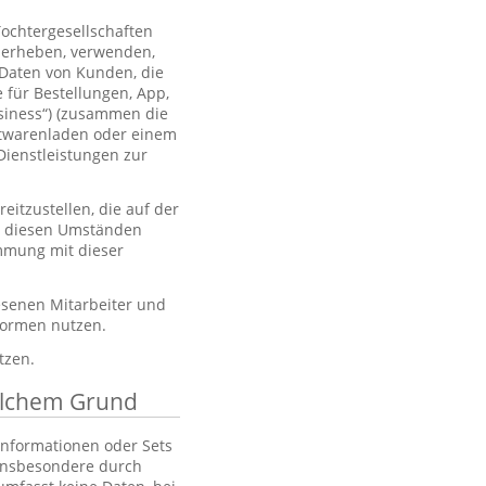
Tochtergesellschaften
 erheben, verwenden,
 Daten von Kunden, die
 für Bestellungen, App,
usiness“) (zusammen die
htwarenladen oder einem
Dienstleistungen zur
itzustellen, die auf der
er diesen Umständen
immung mit dieser
esenen Mitarbeiter und
tformen nutzen.
tzen.
elchem Grund
 Informationen oder Sets
, insbesondere durch