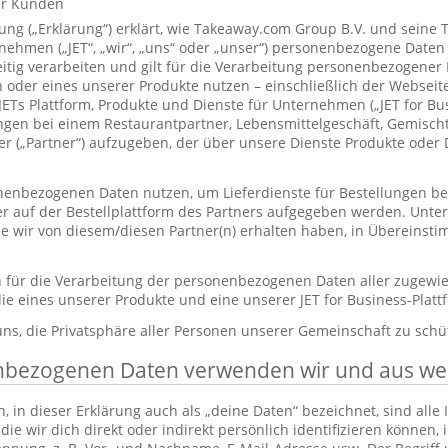
ür Kunden
ung („Erklärung“) erklärt, wie Takeaway.com Group B.V. und seine 
hmen („JET“, „wir“, „uns“ oder „unser“) personenbezogene Daten
itig verarbeiten und gilt für die Verarbeitung personenbezogener
 oder eines unserer Produkte nutzen – einschließlich der Webseite
 JETs Plattform, Produkte und Dienste für Unternehmen („JET for B
ungen bei einem Restaurantpartner, Lebensmittelgeschäft, Gemisc
r („Partner“) aufzugeben, der über unsere Dienste Produkte oder 
enbezogenen Daten nutzen, um Lieferdienste für Bestellungen bere
er auf der Bestellplattform des Partners aufgegeben werden. Unt
die wir von diesem/diesen Partner(n) erhalten haben, in Übereinst
ch für die Verarbeitung der personenbezogenen Daten aller zugewi
ie eines unserer Produkte und eine unserer JET for Business-Plat
 uns, die Privatsphäre aller Personen unserer Gemeinschaft zu schü
nbezogenen Daten verwenden wir und aus w
in dieser Erklärung auch als „deine Daten“ bezeichnet, sind alle
die wir dich direkt oder indirekt persönlich identifizieren können