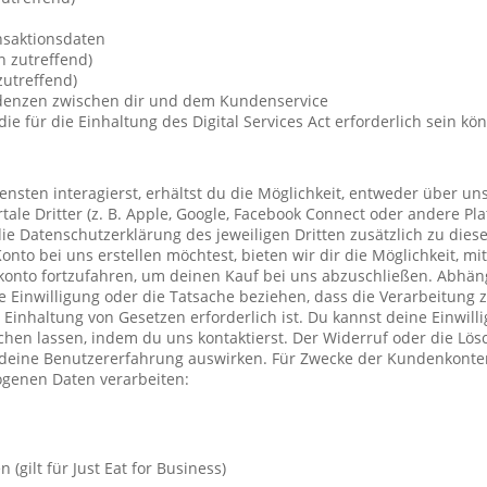
nsaktionsdaten
n zutreffend)
utreffend)
ndenzen zwischen dir und dem Kundenservice
die für die Einhaltung des Digital Services Act erforderlich sein kö
nsten interagierst, erhältst du die Möglichkeit, entweder über un
ale Dritter (z. B. Apple, Google, Facebook Connect oder andere Pla
die Datenschutzerklärung des jeweiligen Dritten zusätzlich zu diese
Konto bei uns erstellen möchtest, bieten wir dir die Möglichkeit, mi
konto fortzufahren, um deinen Kauf bei uns abzuschließen. Abhä
 Einwilligung oder die Tatsache beziehen, dass die Verarbeitung z
r Einhaltung von Gesetzen erforderlich ist. Du kannst deine Einwil
chen lassen, indem du uns kontaktierst. Der Widerruf oder die Lö
 deine Benutzererfahrung auswirken. Für Zwecke der Kundenkonte
genen Daten verarbeiten:
(gilt für Just Eat for Business)